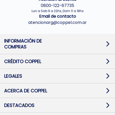
0800-122-67735
Lun a Sab 9 a 22hs, Dom 11 a 18hs
Email de contacto
atencionarg@coppel.com.ar
INFORMACIÓN DE
COMPRAS
Promociones bancarias
Cambios y devoluciones
Términos y condiciones
CRÉDITO COPPEL
Botón de arrepentimiento
Información al usuario financiero
Mapa de sitio
Información del crédito
Solicitar Crédito
LEGALES
Medios de Pago
Contacto
Pago Fácil Online
Quejas/Reclamos
Baja contratos
ACERCA DE COPPEL
Defensa al consumidor CABA
Mi Coppel Billetera
Nuestras Tiendas
Trabajá con Nosotros
DESTACADOS
Preguntas Frecuentes
Ropa
Zapatillas