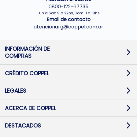
0800-122-67735
Lun a Sab 9 a 22hs, Dom 11 a 18hs
Email de contacto
atencionarg@coppel.com.ar
INFORMACIÓN DE
COMPRAS
Promociones bancarias
Cambios y devoluciones
Términos y condiciones
CRÉDITO COPPEL
Botón de arrepentimiento
Información al usuario financiero
Mapa de sitio
Información del crédito
Solicitar Crédito
LEGALES
Medios de Pago
Contacto
Pago Fácil Online
Quejas/Reclamos
Baja contratos
ACERCA DE COPPEL
Defensa al consumidor CABA
Mi Coppel Billetera
Nuestras Tiendas
Trabajá con Nosotros
DESTACADOS
Preguntas Frecuentes
Ropa
Zapatillas