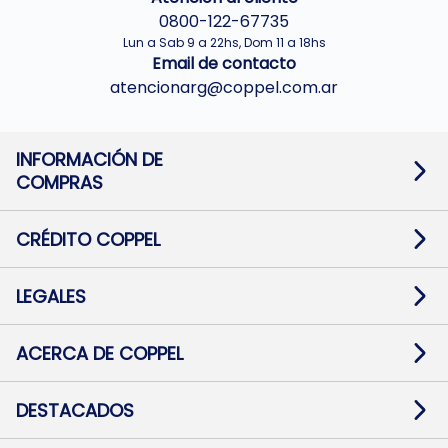
0800-122-67735
Lun a Sab 9 a 22hs, Dom 11 a 18hs
Email de contacto
atencionarg@coppel.com.ar
INFORMACIÓN DE
COMPRAS
Promociones bancarias
Cambios y devoluciones
Términos y condiciones
CRÉDITO COPPEL
Botón de arrepentimiento
Información al usuario financiero
Mapa de sitio
Información del crédito
Solicitar Crédito
LEGALES
Medios de Pago
Contacto
Pago Fácil Online
Quejas/Reclamos
Baja contratos
ACERCA DE COPPEL
Defensa al consumidor CABA
Mi Coppel Billetera
Nuestras Tiendas
Trabajá con Nosotros
DESTACADOS
Preguntas Frecuentes
Ropa
Zapatillas