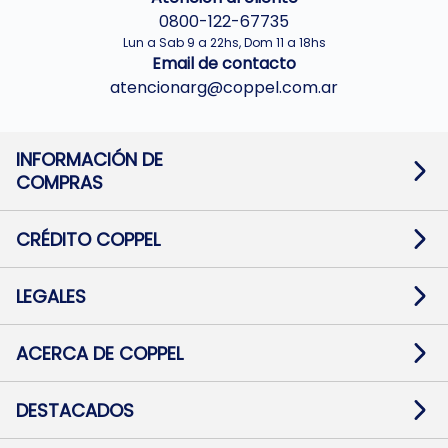
0800-122-67735
Lun a Sab 9 a 22hs, Dom 11 a 18hs
Email de contacto
atencionarg@coppel.com.ar
INFORMACIÓN DE
COMPRAS
Promociones bancarias
Cambios y devoluciones
Términos y condiciones
CRÉDITO COPPEL
Botón de arrepentimiento
Información al usuario financiero
Mapa de sitio
Información del crédito
Solicitar Crédito
LEGALES
Medios de Pago
Contacto
Pago Fácil Online
Quejas/Reclamos
Baja contratos
ACERCA DE COPPEL
Defensa al consumidor CABA
Mi Coppel Billetera
Nuestras Tiendas
Trabajá con Nosotros
DESTACADOS
Preguntas Frecuentes
Ropa
Zapatillas