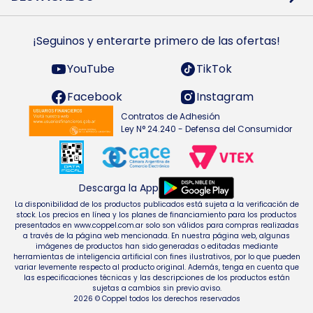
Preguntas Frecuentes
Ropa
Zapatillas
Tecnología
¡Seguinos y enterarte primero de las ofertas!
Smarts TVs y accesorios
Celulares y accesorios
Electrodomésticos
YouTube
TikTok
Heladeras y freezers
Facebook
Instagram
Contratos de Adhesión
Ley N° 24.240 - Defensa del Consumidor
Descarga la App
La disponibilidad de los productos publicados está sujeta a la verificación de
stock. Los precios en línea y los planes de financiamiento para los productos
presentados en www.coppel.com.ar solo son válidos para compras realizadas
a través de la página web mencionada. En nuestra página web, algunas
imágenes de productos han sido generadas o editadas mediante
herramientas de inteligencia artificial con fines ilustrativos, por lo que pueden
variar levemente respecto al producto original. Además, tenga en cuenta que
las especificaciones técnicas y las descripciones de los productos están
sujetas a cambios sin previo aviso.
2026 © Coppel todos los derechos reservados