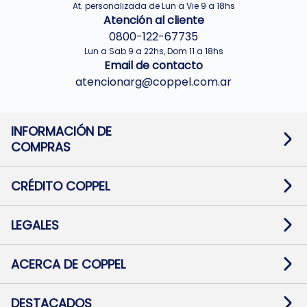
At. personalizada de Lun a Vie 9 a 18hs
Atención al cliente
0800-122-67735
Lun a Sab 9 a 22hs, Dom 11 a 18hs
Email de contacto
atencionarg@coppel.com.ar
INFORMACIÓN DE
COMPRAS
Promociones bancarias
Cambios y devoluciones
Términos y condiciones
CRÉDITO COPPEL
Botón de arrepentimiento
Información al usuario financiero
Mapa de sitio
Información del crédito
Solicitar Crédito
LEGALES
Medios de Pago
Contacto
Pago Fácil Online
Quejas/Reclamos
Baja contratos
ACERCA DE COPPEL
Defensa al consumidor CABA
Mi Coppel Billetera
Nuestras Tiendas
Trabajá con Nosotros
DESTACADOS