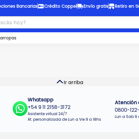
ciones Bancarias
Crédito Coppel
Envío gratis
Retiro en t
to Coppel
Envío gratis
otas fijas en ropa y 12 en
arropas
Desde
$150.000 a CABA y GB
 electrodomésticos.
¡Solo con
web.
No se realizan envios a Tu
n cuotas más bajas!
Misiones.
u Crédito
Ver productos
Ir arriba
Whatsapp
Atención a
+54 9 11 2158-3172
0800-122
Asistente virtual 24/7
Lun a Sab 9 
At. personalizada de Lun a Vie 9 a 18hs