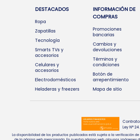
DESTACADOS
INFORMACIÓN DE
COMPRAS
Ropa
Promociones
Zapatillas
bancarias
Tecnología
Cambios y
Smarts TVs y
devoluciones
accesorios
Términos y
Celulares y
condiciones
accesorios
Botón de
Electrodomésticos
arrepentimiento
Heladeras y freezers
Mapa de sitio
Contrato
Ley N° 2
La disponibilidad de los productos publicados está sujeta a la verificación d
de la página web mencionada. En nuestra página web, algunas imágenes de pr