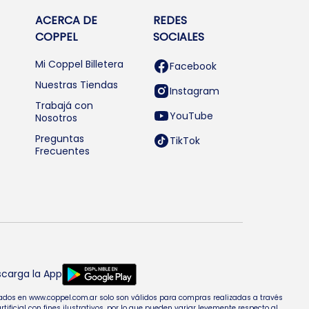
ACERCA DE
REDES
COPPEL
SOCIALES
Mi Coppel Billetera
Facebook
Nuestras Tiendas
Instagram
Trabajá con
YouTube
Nosotros
Preguntas
TikTok
Frecuentes
carga la App
entados en www.coppel.com.ar solo son válidos para compras realizadas a través
cial con fines ilustrativos, por lo que pueden variar levemente respecto al