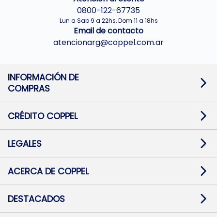
0800-122-67735
Lun a Sab 9 a 22hs, Dom 11 a 18hs
Email de contacto
atencionarg@coppel.com.ar
INFORMACIÓN DE
COMPRAS
Promociones bancarias
Cambios y devoluciones
Términos y condiciones
CRÉDITO COPPEL
Botón de arrepentimiento
Información al usuario financiero
Mapa de sitio
Información del crédito
Solicitar Crédito
LEGALES
Medios de Pago
Contacto
Pago Fácil Online
Quejas/Reclamos
Baja contratos
ACERCA DE COPPEL
Defensa al consumidor CABA
Mi Coppel Billetera
Nuestras Tiendas
Trabajá con Nosotros
DESTACADOS
Preguntas Frecuentes
Ropa
Zapatillas