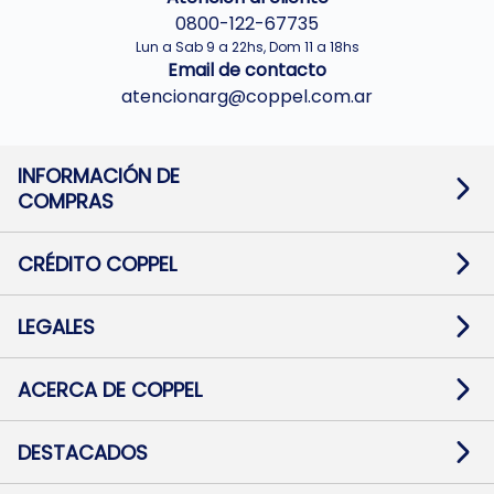
0800-122-67735
Lun a Sab 9 a 22hs, Dom 11 a 18hs
Email de contacto
atencionarg@coppel.com.ar
INFORMACIÓN DE
COMPRAS
Promociones bancarias
Cambios y devoluciones
Términos y condiciones
CRÉDITO COPPEL
Botón de arrepentimiento
Información al usuario financiero
Mapa de sitio
Información del crédito
Solicitar Crédito
LEGALES
Medios de Pago
Contacto
Pago Fácil Online
Quejas/Reclamos
Baja contratos
ACERCA DE COPPEL
Defensa al consumidor CABA
Mi Coppel Billetera
Nuestras Tiendas
Trabajá con Nosotros
DESTACADOS
Preguntas Frecuentes
Ropa
Zapatillas