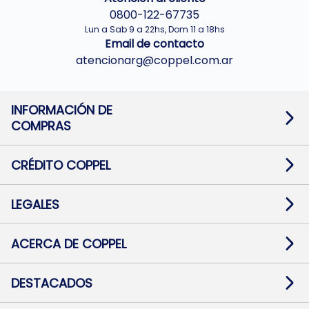
0800-122-67735
Lun a Sab 9 a 22hs, Dom 11 a 18hs
Email de contacto
atencionarg@coppel.com.ar
INFORMACIÓN DE
COMPRAS
Promociones bancarias
Cambios y devoluciones
Términos y condiciones
CRÉDITO COPPEL
Botón de arrepentimiento
Información al usuario financiero
Mapa de sitio
Información del crédito
Solicitar Crédito
LEGALES
Medios de Pago
Contacto
Pago Fácil Online
Quejas/Reclamos
Baja contratos
ACERCA DE COPPEL
Defensa al consumidor CABA
Mi Coppel Billetera
Nuestras Tiendas
Trabajá con Nosotros
DESTACADOS
Preguntas Frecuentes
Ropa
Zapatillas