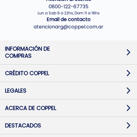
0800-122-67735
Lun a Sab 9 a 22hs, Dom 11 a 18hs
Email de contacto
atencionarg@coppel.com.ar
INFORMACIÓN DE
COMPRAS
Promociones bancarias
Cambios y devoluciones
Términos y condiciones
CRÉDITO COPPEL
Botón de arrepentimiento
Información al usuario financiero
Mapa de sitio
Información del crédito
Solicitar Crédito
LEGALES
Medios de Pago
Contacto
Pago Fácil Online
Quejas/Reclamos
Baja contratos
ACERCA DE COPPEL
Defensa al consumidor CABA
Mi Coppel Billetera
Nuestras Tiendas
Trabajá con Nosotros
DESTACADOS
Preguntas Frecuentes
Ropa
Zapatillas