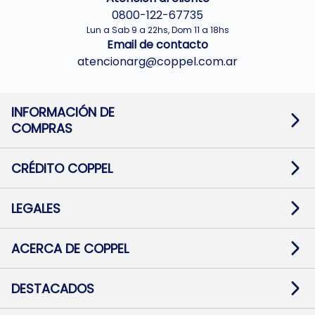
0800-122-67735
Lun a Sab 9 a 22hs, Dom 11 a 18hs
Email de contacto
atencionarg@coppel.com.ar
INFORMACIÓN DE
COMPRAS
Promociones bancarias
Cambios y devoluciones
Términos y condiciones
CRÉDITO COPPEL
Botón de arrepentimiento
Información al usuario financiero
Mapa de sitio
Información del crédito
Solicitar Crédito
LEGALES
Medios de Pago
Contacto
Pago Fácil Online
Quejas/Reclamos
Baja contratos
ACERCA DE COPPEL
Defensa al consumidor CABA
Mi Coppel Billetera
Nuestras Tiendas
Trabajá con Nosotros
DESTACADOS
Preguntas Frecuentes
Ropa
Zapatillas