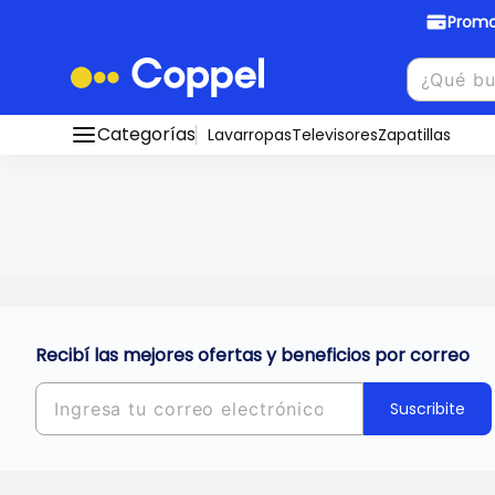
Promo
Promociones Bancarias
Crédi
Categorías
Conocé todos nuestros medios de pago
Lavarropas
Televisores
Zapatillas
Hasta
8 cu
Ver promos
muebles y
tu DNI!
¡Ahora co
Solicitá t
Recibí las mejores ofertas y beneficios por correo
Suscribite