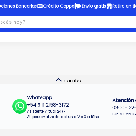
ciones Bancarias
Crédito Coppel
Envío gratis
Retiro en t
to Coppel
Envío gratis
otas fijas en ropa y 12 en
Desde
$150.000 a CABA y GB
 electrodomésticos.
¡Solo con
web.
No se realizan envios a Tu
n cuotas más bajas!
Misiones.
u Crédito
Ver productos
Ir arriba
Whatsapp
Atención a
+54 9 11 2158-3172
0800-122
Asistente virtual 24/7
Lun a Sab 9 
At. personalizada de Lun a Vie 9 a 18hs