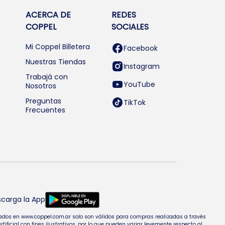
ACERCA DE
REDES
COPPEL
SOCIALES
Mi Coppel Billetera
Facebook
Nuestras Tiendas
Instagram
Trabajá con
YouTube
Nosotros
Preguntas
TikTok
Frecuentes
carga la App
entados en www.coppel.com.ar solo son válidos para compras realizadas a través
cial con fines ilustrativos, por lo que pueden variar levemente respecto al