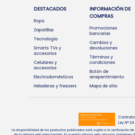
DESTACADOS
INFORMACIÓN DE
COMPRAS
Ropa
Promociones
Zapatillas
bancarias
Tecnología
Cambios y
Smarts TVs y
devoluciones
accesorios
Términos y
Celulares y
condiciones
accesorios
Botón de
Electrodomésticos
arrepentimiento
Heladeras y freezers
Mapa de sitio
Contrato
Ley N° 2
La disponibilidad de los productos publicados está sujeta a la verificación d
de la página web mencionada. En nuestra página web, algunas imágenes de pr