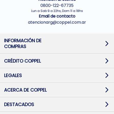
0800-122-67735
Lun a Sab 9 a 22hs, Dom 11 a 18hs
Email de contacto
atencionarg@coppel.com.ar
INFORMACIÓN DE
COMPRAS
Promociones bancarias
Cambios y devoluciones
Términos y condiciones
CRÉDITO COPPEL
Botón de arrepentimiento
Información al usuario financiero
Mapa de sitio
Información del crédito
Solicitar Crédito
LEGALES
Medios de Pago
Contacto
Pago Fácil Online
Quejas/Reclamos
Baja contratos
ACERCA DE COPPEL
Defensa al consumidor CABA
Mi Coppel Billetera
Nuestras Tiendas
Trabajá con Nosotros
DESTACADOS
Preguntas Frecuentes
Ropa
Zapatillas