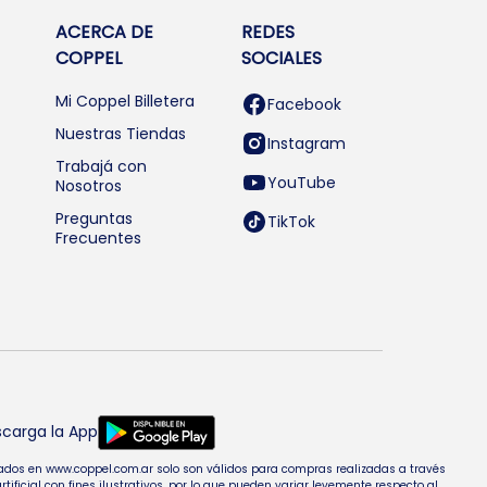
ACERCA DE
REDES
COPPEL
SOCIALES
Mi Coppel Billetera
Facebook
Nuestras Tiendas
Instagram
Trabajá con
YouTube
Nosotros
Preguntas
TikTok
Frecuentes
carga la App
entados en www.coppel.com.ar solo son válidos para compras realizadas a través
cial con fines ilustrativos, por lo que pueden variar levemente respecto al