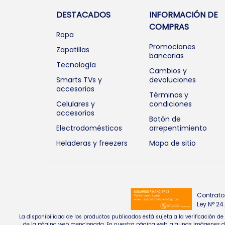
DESTACADOS
INFORMACIÓN DE
COMPRAS
Ropa
Promociones
Zapatillas
bancarias
Tecnología
Cambios y
Smarts TVs y
devoluciones
accesorios
Términos y
Celulares y
condiciones
accesorios
Botón de
Electrodomésticos
arrepentimiento
Heladeras y freezers
Mapa de sitio
Contrato
Ley N° 2
La disponibilidad de los productos publicados está sujeta a la verificación d
de la página web mencionada. En nuestra página web, algunas imágenes de pr