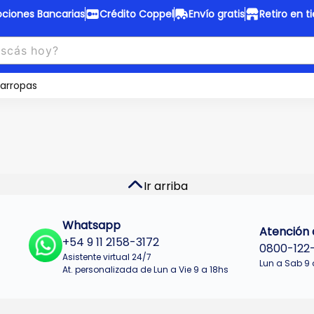
ciones Bancarias
Crédito Coppel
Envío gratis
Retiro en t
to Coppel
Envío gratis
otas fijas en ropa y 12 en
arropas
Desde
$150.000 a CABA y GB
 electrodomésticos.
¡Solo con
web.
No se realizan envios a Tu
n cuotas más bajas!
Misiones.
u Crédito
Ver productos
Ir arriba
Whatsapp
Atención a
+54 9 11 2158-3172
0800-122
Asistente virtual 24/7
Lun a Sab 9 
At. personalizada de Lun a Vie 9 a 18hs