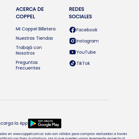
ACERCA DE
REDES
COPPEL
SOCIALES
Mi Coppel Billetera
Facebook
Nuestras Tiendas
Instagram
Trabajá con
YouTube
Nosotros
Preguntas
TikTok
Frecuentes
carga la App
entados en www.coppel.com.ar solo son válidos para compras realizadas a través
cial con fines ilustrativos, por lo que pueden variar levemente respecto al