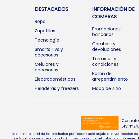
DESTACADOS
INFORMACIÓN DE
COMPRAS
Ropa
Promociones
Zapatillas
bancarias
Tecnología
Cambios y
Smarts TVs y
devoluciones
accesorios
Términos y
Celulares y
condiciones
accesorios
Botón de
Electrodomésticos
arrepentimiento
Heladeras y freezers
Mapa de sitio
Contrato
Ley N° 2
La disponibilidad de los productos publicados está sujeta a la verificación d
de la página web mencionada. En nuestra página web, algunas imágenes de pr