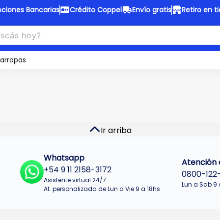
ciones Bancarias
Crédito Coppel
Envío gratis
Retiro en t
to Coppel
Envío gratis
otas fijas en ropa y 12 en
arropas
Desde
$150.000 a CABA y GB
 electrodomésticos.
¡Solo con
web.
No se realizan envios a Tu
n cuotas más bajas!
Misiones.
u Crédito
Ver productos
Ir arriba
Whatsapp
Atención a
+54 9 11 2158-3172
0800-122
Asistente virtual 24/7
Lun a Sab 9 
At. personalizada de Lun a Vie 9 a 18hs