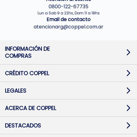
0800-122-67735
Lun a Sab 9 a 22hs, Dom 11 a 18hs
Email de contacto
atencionarg@coppel.com.ar
INFORMACIÓN DE
COMPRAS
Promociones bancarias
Cambios y devoluciones
Términos y condiciones
CRÉDITO COPPEL
Botón de arrepentimiento
Información al usuario financiero
Mapa de sitio
Información del crédito
Solicitar Crédito
LEGALES
Medios de Pago
Contacto
Pago Fácil Online
Quejas/Reclamos
Baja contratos
ACERCA DE COPPEL
Defensa al consumidor CABA
Mi Coppel Billetera
Nuestras Tiendas
Trabajá con Nosotros
DESTACADOS
Preguntas Frecuentes
Ropa
Zapatillas