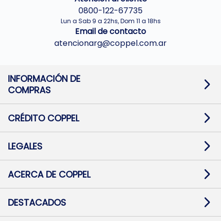
0800-122-67735
Lun a Sab 9 a 22hs, Dom 11 a 18hs
Email de contacto
atencionarg@coppel.com.ar
INFORMACIÓN DE
COMPRAS
Promociones bancarias
Cambios y devoluciones
Términos y condiciones
CRÉDITO COPPEL
Botón de arrepentimiento
Información al usuario financiero
Mapa de sitio
Información del crédito
Solicitar Crédito
LEGALES
Medios de Pago
Contacto
Pago Fácil Online
Quejas/Reclamos
Baja contratos
ACERCA DE COPPEL
Defensa al consumidor CABA
Mi Coppel Billetera
Nuestras Tiendas
Trabajá con Nosotros
DESTACADOS
Preguntas Frecuentes
Ropa
Zapatillas