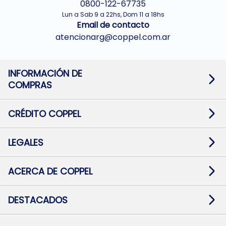
0800-122-67735
Lun a Sab 9 a 22hs, Dom 11 a 18hs
Email de contacto
atencionarg@coppel.com.ar
INFORMACIÓN DE
COMPRAS
Promociones bancarias
Cambios y devoluciones
Términos y condiciones
CRÉDITO COPPEL
Botón de arrepentimiento
Información al usuario financiero
Mapa de sitio
Información del crédito
Solicitar Crédito
LEGALES
Medios de Pago
Contacto
Pago Fácil Online
Quejas/Reclamos
Baja contratos
ACERCA DE COPPEL
Defensa al consumidor CABA
Mi Coppel Billetera
Nuestras Tiendas
Trabajá con Nosotros
DESTACADOS
Preguntas Frecuentes
Ropa
Zapatillas