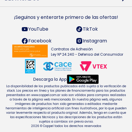
Preguntas Frecuentes
Ropa
Zapatillas
Tecnología
¡Seguinos y enterarte primero de las ofertas!
Smarts TVs y accesorios
Celulares y accesorios
Electrodomésticos
YouTube
TikTok
Heladeras y freezers
Facebook
Instagram
Contratos de Adhesión
Ley N° 24.240 - Defensa del Consumidor
Descarga la App
La disponibilidad de los productos publicados está sujeta a la verificación de
stock. Los precios en línea y los planes de financiamiento para los productos
presentados en www.coppel.com.ar solo son válidos para compras realizadas
a través de la página web mencionada. En nuestra página web, algunas
imágenes de productos han sido generadas o editadas mediante
herramientas de inteligencia artificial con fines ilustrativos, por lo que pueden
variar levemente respecto al producto original. Además, tenga en cuenta que
las especificaciones técnicas y las descripciones de los productos están
sujetas a cambios sin previo aviso.
2026 © Coppel todos los derechos reservados