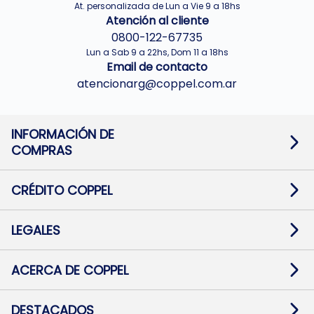
At. personalizada de Lun a Vie 9 a 18hs
Atención al cliente
0800-122-67735
Lun a Sab 9 a 22hs, Dom 11 a 18hs
Email de contacto
atencionarg@coppel.com.ar
INFORMACIÓN DE
COMPRAS
Promociones bancarias
Cambios y devoluciones
Términos y condiciones
CRÉDITO COPPEL
Botón de arrepentimiento
Información al usuario financiero
Mapa de sitio
Información del crédito
Solicitar Crédito
LEGALES
Medios de Pago
Contacto
Pago Fácil Online
Quejas/Reclamos
Baja contratos
ACERCA DE COPPEL
Defensa al consumidor CABA
Mi Coppel Billetera
Nuestras Tiendas
Trabajá con Nosotros
DESTACADOS