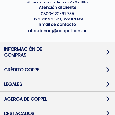
At. personalizada de Lun a Vie 9 a 18hs
Atención al cliente
0800-122-67735
Lun a Sab 9 a 22hs, Dom 11 a 18hs
Email de contacto
atencionarg@coppel.com.ar
INFORMACIÓN DE
COMPRAS
Promociones bancarias
Cambios y devoluciones
Términos y condiciones
CRÉDITO COPPEL
Botón de arrepentimiento
Información al usuario financiero
Mapa de sitio
Información del crédito
Solicitar Crédito
LEGALES
Medios de Pago
Contacto
Pago Fácil Online
Quejas/Reclamos
Baja contratos
ACERCA DE COPPEL
Defensa al consumidor CABA
Mi Coppel Billetera
Nuestras Tiendas
Trabajá con Nosotros
DESTACADOS