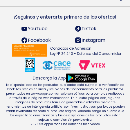
Preguntas Frecuentes
Ropa
Zapatillas
Tecnología
¡Seguinos y enterarte primero de las ofertas!
Smarts TVs y accesorios
Celulares y accesorios
Electrodomésticos
YouTube
TikTok
Heladeras y freezers
Facebook
Instagram
Contratos de Adhesión
Ley N° 24.240 - Defensa del Consumidor
Descarga la App
La disponibilidad de los productos publicados está sujeta a la verificación de
stock. Los precios en línea y los planes de financiamiento para los productos
presentados en www.coppel.com.ar solo son válidos para compras realizadas
a través de la página web mencionada. En nuestra página web, algunas
imágenes de productos han sido generadas o editadas mediante
herramientas de inteligencia artificial con fines ilustrativos, por lo que pueden
variar levemente respecto al producto original. Además, tenga en cuenta que
las especificaciones técnicas y las descripciones de los productos están
sujetas a cambios sin previo aviso.
2026 © Coppel todos los derechos reservados