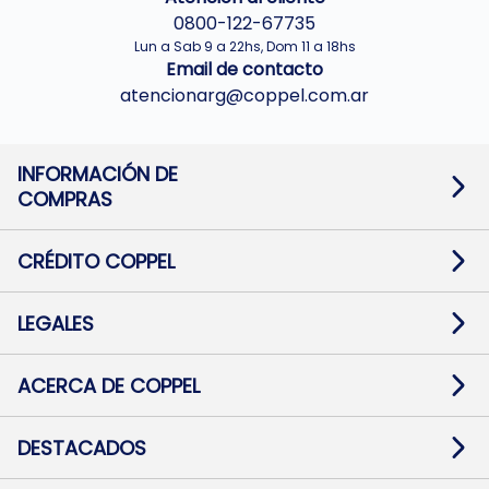
0800-122-67735
Lun a Sab 9 a 22hs, Dom 11 a 18hs
Email de contacto
atencionarg@coppel.com.ar
INFORMACIÓN DE
COMPRAS
Promociones bancarias
Cambios y devoluciones
Términos y condiciones
CRÉDITO COPPEL
Botón de arrepentimiento
Información al usuario financiero
Mapa de sitio
Información del crédito
Solicitar Crédito
LEGALES
Medios de Pago
Contacto
Pago Fácil Online
Quejas/Reclamos
Baja contratos
ACERCA DE COPPEL
Defensa al consumidor CABA
Mi Coppel Billetera
Nuestras Tiendas
Trabajá con Nosotros
DESTACADOS
Preguntas Frecuentes
Ropa
Zapatillas