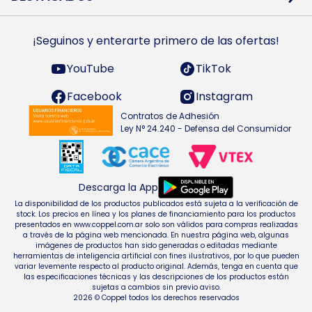
Preguntas Frecuentes
Ropa
Zapatillas
Tecnología
¡Seguinos y enterarte primero de las ofertas!
Smarts TVs y accesorios
Celulares y accesorios
Electrodomésticos
YouTube
TikTok
Heladeras y freezers
Facebook
Instagram
Contratos de Adhesión
Ley N° 24.240 - Defensa del Consumidor
Descarga la App
La disponibilidad de los productos publicados está sujeta a la verificación de
stock. Los precios en línea y los planes de financiamiento para los productos
presentados en www.coppel.com.ar solo son válidos para compras realizadas
a través de la página web mencionada. En nuestra página web, algunas
imágenes de productos han sido generadas o editadas mediante
herramientas de inteligencia artificial con fines ilustrativos, por lo que pueden
variar levemente respecto al producto original. Además, tenga en cuenta que
las especificaciones técnicas y las descripciones de los productos están
sujetas a cambios sin previo aviso.
2026 © Coppel todos los derechos reservados