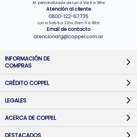
At. personalizada de Lun a Vie 9 a 18hs
Atención al cliente
0800-122-67735
Lun a Sab 9 a 22hs, Dom 11 a 18hs
Email de contacto
atencionarg@coppel.com.ar
INFORMACIÓN DE
COMPRAS
Promociones bancarias
Cambios y devoluciones
Términos y condiciones
CRÉDITO COPPEL
Botón de arrepentimiento
Información al usuario financiero
Mapa de sitio
Información del crédito
Solicitar Crédito
LEGALES
Medios de Pago
Contacto
Pago Fácil Online
Quejas/Reclamos
Baja contratos
ACERCA DE COPPEL
Defensa al consumidor CABA
Mi Coppel Billetera
Nuestras Tiendas
Trabajá con Nosotros
DESTACADOS