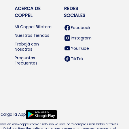
ACERCA DE
REDES
COPPEL
SOCIALES
Mi Coppel Billetera
Facebook
Nuestras Tiendas
Instagram
Trabajá con
YouTube
Nosotros
Preguntas
TikTok
Frecuentes
carga la App
entados en www.coppel.com.ar solo son válidos para compras realizadas a través
cial con fines ilustrativos, por lo que pueden variar levemente respecto al