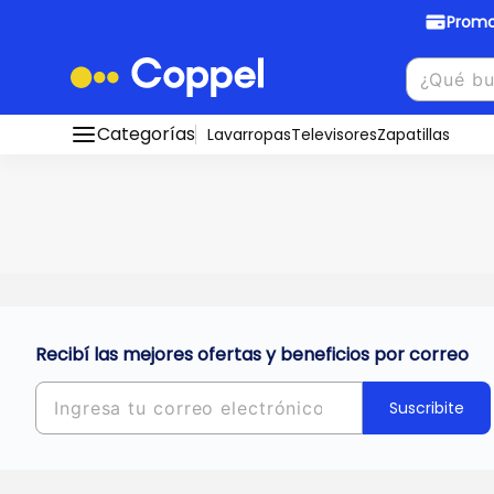
Promo
Promociones Bancarias
Crédi
Categorías
Conocé todos nuestros medios de pago
Lavarropas
Televisores
Zapatillas
Hasta
8 cu
Ver promos
muebles y
tu DNI!
¡Ahora co
Solicitá t
Recibí las mejores ofertas y beneficios por correo
Suscribite