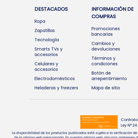
DESTACADOS
INFORMACIÓN DE
COMPRAS
Ropa
Promociones
Zapatillas
bancarias
Tecnología
Cambios y
Smarts TVs y
devoluciones
accesorios
Términos y
Celulares y
condiciones
accesorios
Botón de
Electrodomésticos
arrepentimiento
Heladeras y freezers
Mapa de sitio
Contrato
Ley N° 2
La disponibilidad de los productos publicados está sujeta a la verificación d
de la página web mencionada. En nuestra página web, algunas imágenes de pr