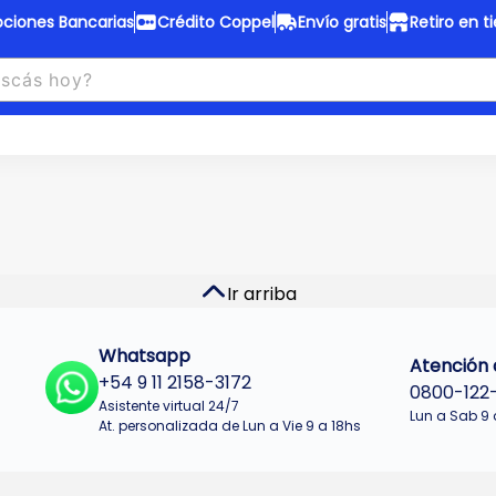
ciones Bancarias
Crédito Coppel
Envío gratis
Retiro en t
to Coppel
Envío gratis
otas fijas en ropa y 12 en
Desde
$150.000 a CABA y GB
 electrodomésticos.
¡Solo con
web.
No se realizan envios a Tu
n cuotas más bajas!
Misiones.
u Crédito
Ver productos
Ir arriba
Whatsapp
Atención a
+54 9 11 2158-3172
0800-122
Asistente virtual 24/7
Lun a Sab 9 
At. personalizada de Lun a Vie 9 a 18hs