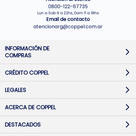
0800-122-67735
Lun a Sab 9 a 22hs, Dom 11 a 18hs
Email de contacto
atencionarg@coppel.com.ar
INFORMACIÓN DE
COMPRAS
Promociones bancarias
Cambios y devoluciones
Términos y condiciones
CRÉDITO COPPEL
Botón de arrepentimiento
Información al usuario financiero
Mapa de sitio
Información del crédito
Solicitar Crédito
LEGALES
Medios de Pago
Contacto
Pago Fácil Online
Quejas/Reclamos
Baja contratos
ACERCA DE COPPEL
Defensa al consumidor CABA
Mi Coppel Billetera
Nuestras Tiendas
Trabajá con Nosotros
DESTACADOS
Preguntas Frecuentes
Ropa
Zapatillas