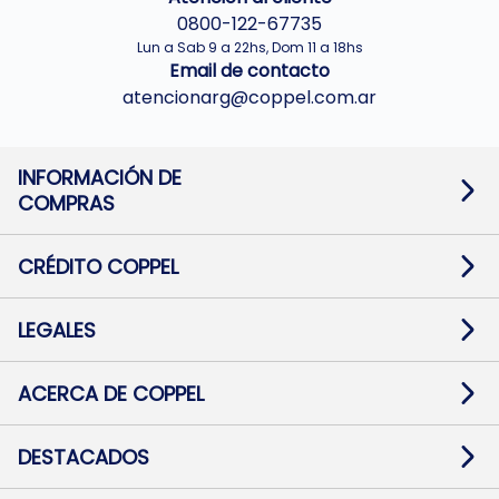
0800-122-67735
Lun a Sab 9 a 22hs, Dom 11 a 18hs
Email de contacto
atencionarg@coppel.com.ar
INFORMACIÓN DE
COMPRAS
Promociones bancarias
Cambios y devoluciones
Términos y condiciones
CRÉDITO COPPEL
Botón de arrepentimiento
Información al usuario financiero
Mapa de sitio
Información del crédito
Solicitar Crédito
LEGALES
Medios de Pago
Contacto
Pago Fácil Online
Quejas/Reclamos
Baja contratos
ACERCA DE COPPEL
Defensa al consumidor CABA
Mi Coppel Billetera
Nuestras Tiendas
Trabajá con Nosotros
DESTACADOS
Preguntas Frecuentes
Ropa
Zapatillas