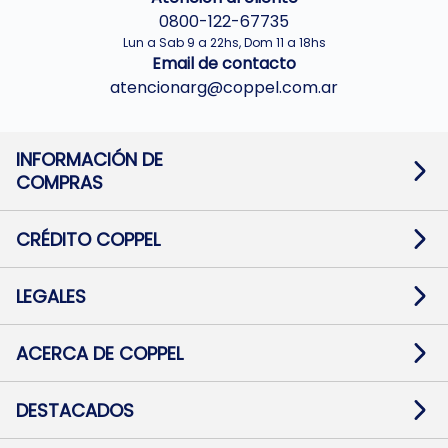
0800-122-67735
Lun a Sab 9 a 22hs, Dom 11 a 18hs
Email de contacto
atencionarg@coppel.com.ar
INFORMACIÓN DE
COMPRAS
Promociones bancarias
Cambios y devoluciones
Términos y condiciones
CRÉDITO COPPEL
Botón de arrepentimiento
Información al usuario financiero
Mapa de sitio
Información del crédito
Solicitar Crédito
LEGALES
Medios de Pago
Contacto
Pago Fácil Online
Quejas/Reclamos
Baja contratos
ACERCA DE COPPEL
Defensa al consumidor CABA
Mi Coppel Billetera
Nuestras Tiendas
Trabajá con Nosotros
DESTACADOS
Preguntas Frecuentes
Ropa
Zapatillas