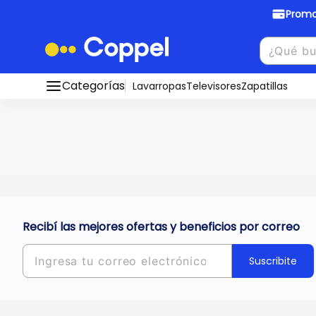
Promo
Promociones Bancarias
Crédi
Categorías
Conocé todos nuestros medios de pago
Lavarropas
Televisores
Zapatillas
Hasta
8 cu
Ver promos
muebles y
tu DNI!
¡Ahora co
Solicitá t
Recibí las mejores ofertas y beneficios por correo
Suscribite