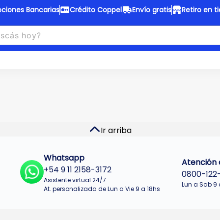
ciones Bancarias
Crédito Coppel
Envío gratis
Retiro en t
to Coppel
Envío gratis
otas fijas en ropa y 12 en
Desde
$150.000 a CABA y GB
 electrodomésticos.
¡Solo con
web.
No se realizan envios a Tu
n cuotas más bajas!
Misiones.
u Crédito
Ver productos
Ir arriba
Whatsapp
Atención a
+54 9 11 2158-3172
0800-122
Asistente virtual 24/7
Lun a Sab 9 
At. personalizada de Lun a Vie 9 a 18hs