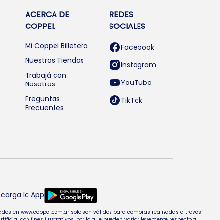
ACERCA DE
REDES
COPPEL
SOCIALES
Mi Coppel Billetera
Facebook
Nuestras Tiendas
Instagram
Trabajá con
YouTube
Nosotros
Preguntas
TikTok
Frecuentes
carga la App
entados en www.coppel.com.ar solo son válidos para compras realizadas a través
cial con fines ilustrativos, por lo que pueden variar levemente respecto al