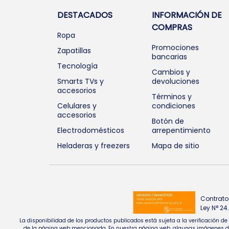
DESTACADOS
INFORMACIÓN DE
COMPRAS
Ropa
Promociones
Zapatillas
bancarias
Tecnología
Cambios y
Smarts TVs y
devoluciones
accesorios
Términos y
Celulares y
condiciones
accesorios
Botón de
Electrodomésticos
arrepentimiento
Heladeras y freezers
Mapa de sitio
Contrato
Ley N° 2
La disponibilidad de los productos publicados está sujeta a la verificación d
de la página web mencionada. En nuestra página web, algunas imágenes de pr