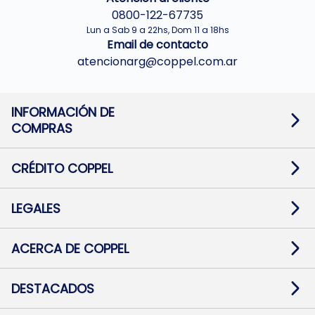
0800-122-67735
Lun a Sab 9 a 22hs, Dom 11 a 18hs
Email de contacto
atencionarg@coppel.com.ar
INFORMACIÓN DE
COMPRAS
Promociones bancarias
Cambios y devoluciones
Términos y condiciones
CRÉDITO COPPEL
Botón de arrepentimiento
Información al usuario financiero
Mapa de sitio
Información del crédito
Solicitar Crédito
LEGALES
Medios de Pago
Contacto
Pago Fácil Online
Quejas/Reclamos
Baja contratos
ACERCA DE COPPEL
Defensa al consumidor CABA
Mi Coppel Billetera
Nuestras Tiendas
Trabajá con Nosotros
DESTACADOS
Preguntas Frecuentes
Ropa
Zapatillas