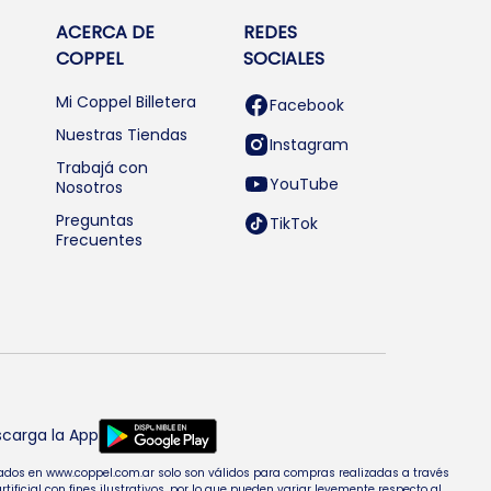
ACERCA DE
REDES
COPPEL
SOCIALES
Mi Coppel Billetera
Facebook
Nuestras Tiendas
Instagram
Trabajá con
YouTube
Nosotros
Preguntas
TikTok
Frecuentes
carga la App
entados en www.coppel.com.ar solo son válidos para compras realizadas a través
cial con fines ilustrativos, por lo que pueden variar levemente respecto al