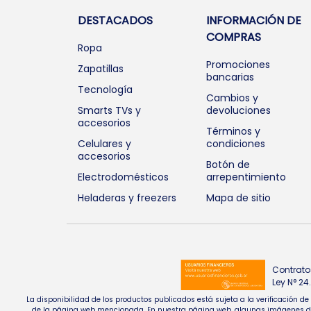
DESTACADOS
INFORMACIÓN DE
COMPRAS
Ropa
Promociones
Zapatillas
bancarias
Tecnología
Cambios y
Smarts TVs y
devoluciones
accesorios
Términos y
Celulares y
condiciones
accesorios
Botón de
Electrodomésticos
arrepentimiento
Heladeras y freezers
Mapa de sitio
Contrato
Ley N° 2
La disponibilidad de los productos publicados está sujeta a la verificación d
de la página web mencionada. En nuestra página web, algunas imágenes de pr