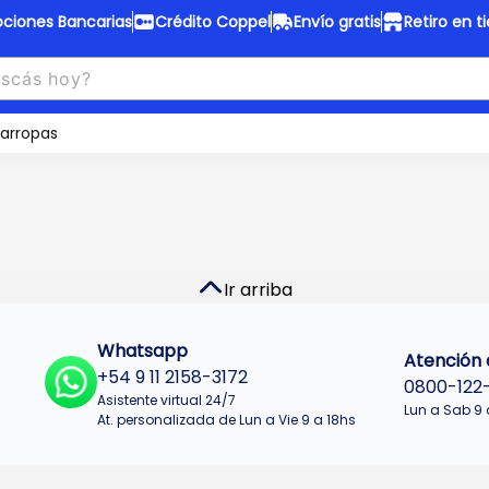
ciones Bancarias
Crédito Coppel
Envío gratis
Retiro en t
to Coppel
Envío gratis
otas fijas en ropa y 12 en
arropas
Desde
$150.000 a CABA y GB
 electrodomésticos.
¡Solo con
web.
No se realizan envios a Tu
n cuotas más bajas!
Misiones.
u Crédito
Ver productos
Ir arriba
Whatsapp
Atención a
+54 9 11 2158-3172
0800-122
Asistente virtual 24/7
Lun a Sab 9 
At. personalizada de Lun a Vie 9 a 18hs