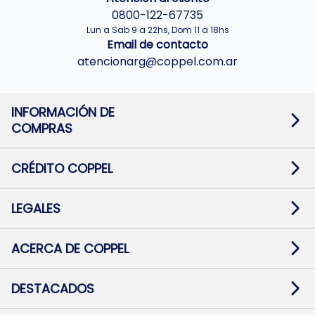
0800-122-67735
Lun a Sab 9 a 22hs, Dom 11 a 18hs
Email de contacto
atencionarg@coppel.com.ar
INFORMACIÓN DE
COMPRAS
Promociones bancarias
Cambios y devoluciones
Términos y condiciones
CRÉDITO COPPEL
Botón de arrepentimiento
Información al usuario financiero
Mapa de sitio
Información del crédito
Solicitar Crédito
LEGALES
Medios de Pago
Contacto
Pago Fácil Online
Quejas/Reclamos
Baja contratos
ACERCA DE COPPEL
Defensa al consumidor CABA
Mi Coppel Billetera
Nuestras Tiendas
Trabajá con Nosotros
DESTACADOS
Preguntas Frecuentes
Ropa
Zapatillas