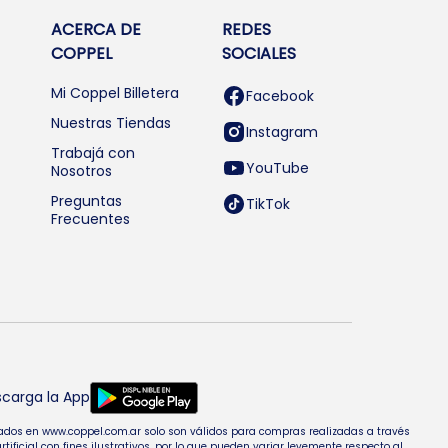
ACERCA DE
REDES
COPPEL
SOCIALES
Mi Coppel Billetera
Facebook
Nuestras Tiendas
Instagram
Trabajá con
YouTube
Nosotros
Preguntas
TikTok
Frecuentes
carga la App
entados en www.coppel.com.ar solo son válidos para compras realizadas a través
cial con fines ilustrativos, por lo que pueden variar levemente respecto al