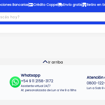
ciones Bancarias
Crédito Coppel
Envío gratis
Retiro en t
to Coppel
Envío gratis
otas fijas en ropa y 12 en
Desde
$150.000 a CABA y GB
 electrodomésticos.
¡Solo con
web.
No se realizan envios a Tu
n cuotas más bajas!
Misiones.
u Crédito
Ver productos
Ir arriba
Whatsapp
Atención a
+54 9 11 2158-3172
0800-122
Asistente virtual 24/7
Lun a Sab 9 
At. personalizada de Lun a Vie 9 a 18hs