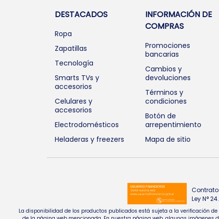
DESTACADOS
INFORMACIÓN DE
COMPRAS
Ropa
Promociones
Zapatillas
bancarias
Tecnología
Cambios y
Smarts TVs y
devoluciones
accesorios
Términos y
Celulares y
condiciones
accesorios
Botón de
Electrodomésticos
arrepentimiento
Heladeras y freezers
Mapa de sitio
Contrato
Ley N° 2
La disponibilidad de los productos publicados está sujeta a la verificación d
de la página web mencionada. En nuestra página web, algunas imágenes de pr