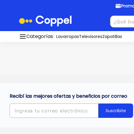
Promo
Promociones Bancarias
Crédi
Categorías
Conocé todos nuestros medios de pago
Lavarropas
Televisores
Zapatillas
Hasta
8 cu
Ver promos
muebles y
tu DNI!
¡Ahora co
Solicitá t
Recibí las mejores ofertas y beneficios por correo
Suscribite