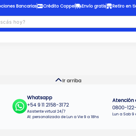
ciones Bancarias
Crédito Coppel
Envío gratis
Retiro en t
to Coppel
Envío gratis
otas fijas en ropa y 12 en
Desde
$150.000 a CABA y GB
 electrodomésticos.
¡Solo con
web.
No se realizan envios a Tu
n cuotas más bajas!
Misiones.
u Crédito
Ver productos
Ir arriba
Whatsapp
Atención a
+54 9 11 2158-3172
0800-122
Asistente virtual 24/7
Lun a Sab 9 
At. personalizada de Lun a Vie 9 a 18hs