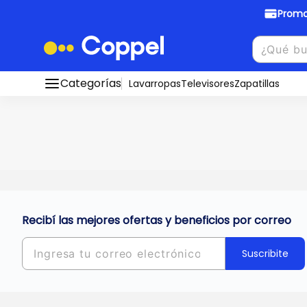
Promo
Promociones Bancarias
Crédi
Categorías
Conocé todos nuestros medios de pago
Lavarropas
Televisores
Zapatillas
Hasta
8 cu
Ver promos
muebles y
tu DNI!
¡Ahora co
Solicitá t
Recibí las mejores ofertas y beneficios por correo
Suscribite