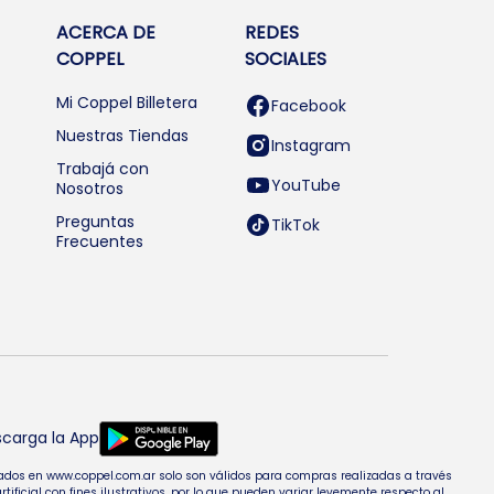
ACERCA DE
REDES
COPPEL
SOCIALES
Mi Coppel Billetera
Facebook
Nuestras Tiendas
Instagram
Trabajá con
YouTube
Nosotros
Preguntas
TikTok
Frecuentes
carga la App
entados en www.coppel.com.ar solo son válidos para compras realizadas a través
cial con fines ilustrativos, por lo que pueden variar levemente respecto al