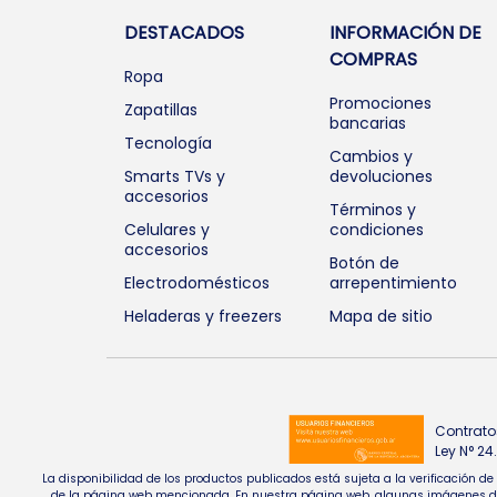
DESTACADOS
INFORMACIÓN DE
COMPRAS
Ropa
Promociones
Zapatillas
bancarias
Tecnología
Cambios y
Smarts TVs y
devoluciones
accesorios
Términos y
Celulares y
condiciones
accesorios
Botón de
Electrodomésticos
arrepentimiento
Heladeras y freezers
Mapa de sitio
Contrato
Ley N° 2
La disponibilidad de los productos publicados está sujeta a la verificación d
de la página web mencionada. En nuestra página web, algunas imágenes de pr