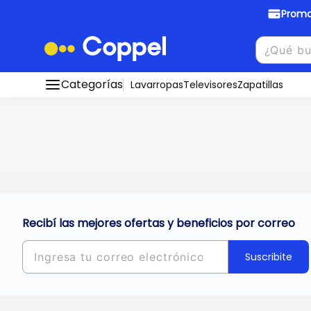
Promo
Promociones Bancarias
Crédi
Categorías
Conocé todos nuestros medios de pago
Lavarropas
Televisores
Zapatillas
Hasta
8 cu
Ver promos
muebles y
tu DNI!
¡Ahora co
Solicitá t
Recibí las mejores ofertas y beneficios por correo
Suscribite