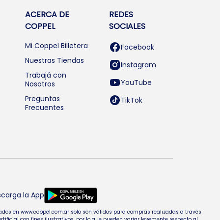
ACERCA DE
REDES
COPPEL
SOCIALES
Mi Coppel Billetera
Facebook
Nuestras Tiendas
Instagram
Trabajá con
YouTube
Nosotros
Preguntas
TikTok
Frecuentes
carga la App
entados en www.coppel.com.ar solo son válidos para compras realizadas a través
cial con fines ilustrativos, por lo que pueden variar levemente respecto al