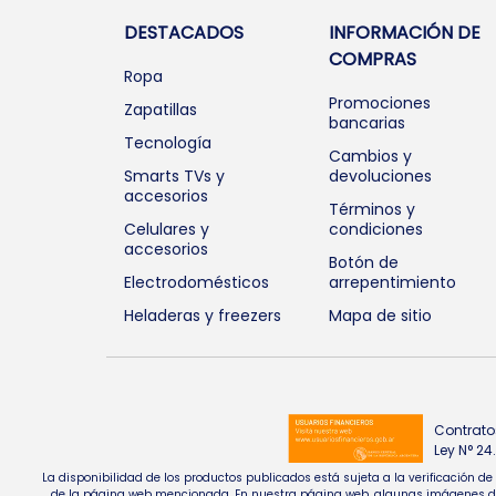
DESTACADOS
INFORMACIÓN DE
COMPRAS
Ropa
Promociones
Zapatillas
bancarias
Tecnología
Cambios y
Smarts TVs y
devoluciones
accesorios
Términos y
Celulares y
condiciones
accesorios
Botón de
Electrodomésticos
arrepentimiento
Heladeras y freezers
Mapa de sitio
Contrato
Ley N° 2
La disponibilidad de los productos publicados está sujeta a la verificación d
de la página web mencionada. En nuestra página web, algunas imágenes de pr