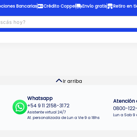
ciones Bancarias
Crédito Coppel
Envío gratis
Retiro en t
to Coppel
Envío gratis
otas fijas en ropa y 12 en
Desde
$150.000 a CABA y GB
 electrodomésticos.
¡Solo con
web.
No se realizan envios a Tu
n cuotas más bajas!
Misiones.
u Crédito
Ver productos
Ir arriba
Whatsapp
Atención a
+54 9 11 2158-3172
0800-122
Asistente virtual 24/7
Lun a Sab 9 
At. personalizada de Lun a Vie 9 a 18hs