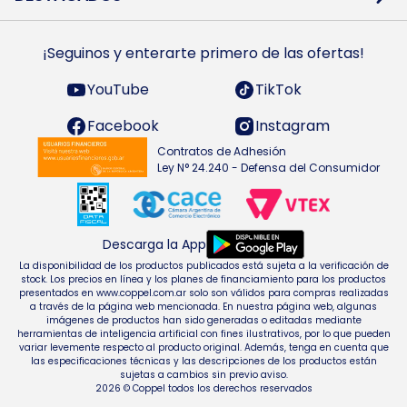
Preguntas Frecuentes
Ropa
Zapatillas
Tecnología
¡Seguinos y enterarte primero de las ofertas!
Smarts TVs y accesorios
Celulares y accesorios
Electrodomésticos
YouTube
TikTok
Heladeras y freezers
Facebook
Instagram
Contratos de Adhesión
Ley N° 24.240 - Defensa del Consumidor
Descarga la App
La disponibilidad de los productos publicados está sujeta a la verificación de
stock. Los precios en línea y los planes de financiamiento para los productos
presentados en www.coppel.com.ar solo son válidos para compras realizadas
a través de la página web mencionada. En nuestra página web, algunas
imágenes de productos han sido generadas o editadas mediante
herramientas de inteligencia artificial con fines ilustrativos, por lo que pueden
variar levemente respecto al producto original. Además, tenga en cuenta que
las especificaciones técnicas y las descripciones de los productos están
sujetas a cambios sin previo aviso.
2026 © Coppel todos los derechos reservados