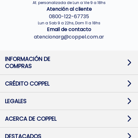
At. personalizada de Lun a Vie 9 a 18hs
Atención al cliente
0800-122-67735
Lun a Sab 9 a 22hs, Dom 11 a 18hs
Email de contacto
atencionarg@coppel.com.ar
INFORMACIÓN DE
COMPRAS
Promociones bancarias
Cambios y devoluciones
Términos y condiciones
CRÉDITO COPPEL
Botón de arrepentimiento
Información al usuario financiero
Mapa de sitio
Información del crédito
Solicitar Crédito
LEGALES
Medios de Pago
Contacto
Pago Fácil Online
Quejas/Reclamos
Baja contratos
ACERCA DE COPPEL
Defensa al consumidor CABA
Mi Coppel Billetera
Nuestras Tiendas
Trabajá con Nosotros
DESTACADOS