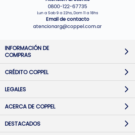
0800-122-67735
Lun a Sab 9 a 22hs, Dom 11 a 18hs
Email de contacto
atencionarg@coppel.com.ar
INFORMACIÓN DE
COMPRAS
Promociones bancarias
Cambios y devoluciones
Términos y condiciones
CRÉDITO COPPEL
Botón de arrepentimiento
Información al usuario financiero
Mapa de sitio
Información del crédito
Solicitar Crédito
LEGALES
Medios de Pago
Contacto
Pago Fácil Online
Quejas/Reclamos
Baja contratos
ACERCA DE COPPEL
Defensa al consumidor CABA
Mi Coppel Billetera
Nuestras Tiendas
Trabajá con Nosotros
DESTACADOS
Preguntas Frecuentes
Ropa
Zapatillas