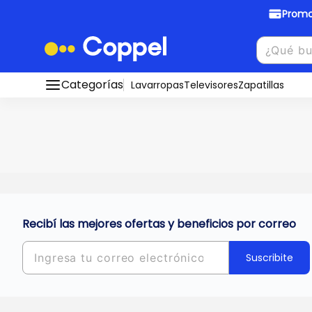
Promo
Promociones Bancarias
Crédi
Categorías
Conocé todos nuestros medios de pago
Lavarropas
Televisores
Zapatillas
Hasta
8 cu
Ver promos
muebles y
tu DNI!
¡Ahora co
Solicitá t
Recibí las mejores ofertas y beneficios por correo
Suscribite