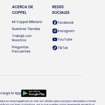
ACERCA DE
REDES
COPPEL
SOCIALES
Mi Coppel Billetera
Facebook
Nuestras Tiendas
Instagram
Trabajá con
YouTube
Nosotros
Preguntas
TikTok
Frecuentes
carga la App
entados en www.coppel.com.ar solo son válidos para compras realizadas a través
cial con fines ilustrativos, por lo que pueden variar levemente respecto al