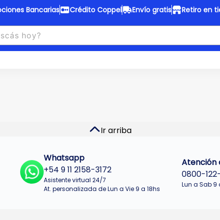
ciones Bancarias
Crédito Coppel
Envío gratis
Retiro en t
to Coppel
Envío gratis
otas fijas en ropa y 12 en
Desde
$150.000 a CABA y GB
 electrodomésticos.
¡Solo con
web.
No se realizan envios a Tu
n cuotas más bajas!
Misiones.
u Crédito
Ver productos
Ir arriba
Whatsapp
Atención a
+54 9 11 2158-3172
0800-122
Asistente virtual 24/7
Lun a Sab 9 
At. personalizada de Lun a Vie 9 a 18hs