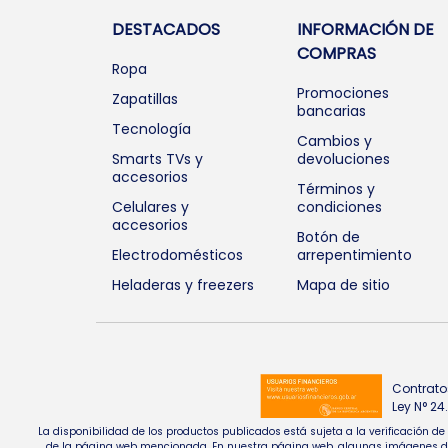
DESTACADOS
INFORMACIÓN DE
COMPRAS
Ropa
Promociones
Zapatillas
bancarias
Tecnología
Cambios y
Smarts TVs y
devoluciones
accesorios
Términos y
Celulares y
condiciones
accesorios
Botón de
Electrodomésticos
arrepentimiento
Heladeras y freezers
Mapa de sitio
Contrato
Ley N° 2
La disponibilidad de los productos publicados está sujeta a la verificación d
de la página web mencionada. En nuestra página web, algunas imágenes de pr