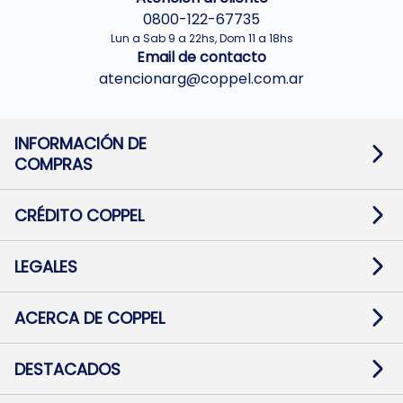
0800-122-67735
Lun a Sab 9 a 22hs, Dom 11 a 18hs
Email de contacto
atencionarg@coppel.com.ar
INFORMACIÓN DE
COMPRAS
Promociones bancarias
Cambios y devoluciones
Términos y condiciones
CRÉDITO COPPEL
Botón de arrepentimiento
Información al usuario financiero
Mapa de sitio
Información del crédito
Solicitar Crédito
LEGALES
Medios de Pago
Contacto
Pago Fácil Online
Quejas/Reclamos
Baja contratos
ACERCA DE COPPEL
Defensa al consumidor CABA
Mi Coppel Billetera
Nuestras Tiendas
Trabajá con Nosotros
DESTACADOS
Preguntas Frecuentes
Ropa
Zapatillas