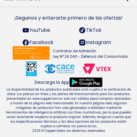
Preguntas Frecuentes
Ropa
Zapatillas
Tecnología
¡Seguinos y enterarte primero de las ofertas!
Smarts TVs y accesorios
Celulares y accesorios
Electrodomésticos
YouTube
TikTok
Heladeras y freezers
Facebook
Instagram
Contratos de Adhesión
Ley N° 24.240 - Defensa del Consumidor
Descarga la App
La disponibilidad de los productos publicados está sujeta a la verificación de
stock. Los precios en línea y los planes de financiamiento para los productos
presentados en www.coppel.com.ar solo son válidos para compras realizadas
a través de la página web mencionada. En nuestra página web, algunas
imágenes de productos han sido generadas o editadas mediante
herramientas de inteligencia artificial con fines ilustrativos, por lo que pueden
variar levemente respecto al producto original. Además, tenga en cuenta que
las especificaciones técnicas y las descripciones de los productos están
sujetas a cambios sin previo aviso.
2026 © Coppel todos los derechos reservados