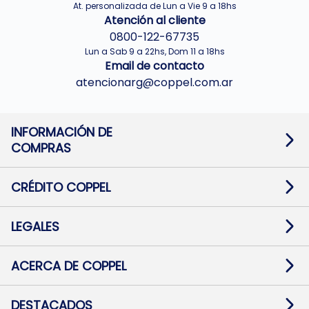
At. personalizada de Lun a Vie 9 a 18hs
Atención al cliente
0800-122-67735
Lun a Sab 9 a 22hs, Dom 11 a 18hs
Email de contacto
atencionarg@coppel.com.ar
INFORMACIÓN DE
COMPRAS
Promociones bancarias
Cambios y devoluciones
Términos y condiciones
CRÉDITO COPPEL
Botón de arrepentimiento
Información al usuario financiero
Mapa de sitio
Información del crédito
Solicitar Crédito
LEGALES
Medios de Pago
Contacto
Pago Fácil Online
Quejas/Reclamos
Baja contratos
ACERCA DE COPPEL
Defensa al consumidor CABA
Mi Coppel Billetera
Nuestras Tiendas
Trabajá con Nosotros
DESTACADOS