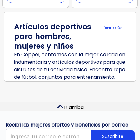
Artículos deportivos
Ver más
para hombres,
mujeres y niños
En Coppel, contamos con la mejor calidad en
indumentaria y artículos deportivos para que
disfrutes de tu actividad física. Encontrá ropa
de fútbol, conjuntos para entrenamiento,
camisetas deportivas, y más, tanto para
adultos como para niños.
¡Contamos con todo lo necesario para
Ir arriba
potenciar tu entrenamiento!
Recibí las mejores ofertas y beneficios por correo
Lo mejor en zapatillas deportivas
para diferentes disciplinas
Suscribite