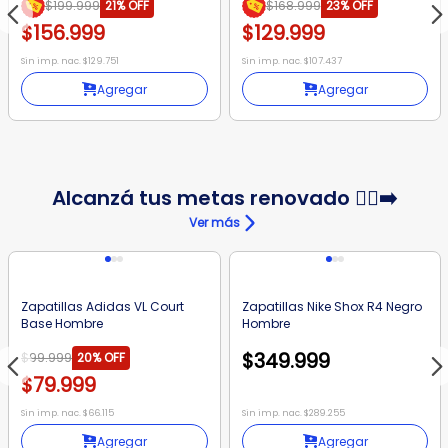
$199.999
21%
OFF
$168.999
23%
OFF
$156.999
$129.999
Sin imp. nac. $129.751
Sin imp. nac. $107.437
Agregar
Agregar
Alcanzá tus metas renovado 🏃‍♂️‍➡️
Ver más
Zapatillas Adidas VL Court
Zapatillas Nike Shox R4 Negro
Base Hombre
Hombre
$349.999
$99.999
20%
OFF
$79.999
Sin imp. nac. $66.115
Sin imp. nac. $289.255
Agregar
Agregar