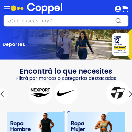
Hasta
12
Deportes
cuotas
Sin interés*
*con bancos
seleccionados
Encontrá lo que necesites
Filtrá por marcas o categorías destacadas