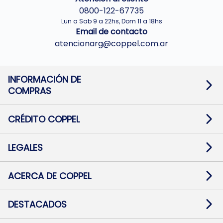
0800-122-67735
Lun a Sab 9 a 22hs, Dom 11 a 18hs
Email de contacto
atencionarg@coppel.com.ar
INFORMACIÓN DE
COMPRAS
Promociones bancarias
Cambios y devoluciones
Términos y condiciones
CRÉDITO COPPEL
Botón de arrepentimiento
Información al usuario financiero
Mapa de sitio
Información del crédito
Solicitar Crédito
LEGALES
Medios de Pago
Contacto
Pago Fácil Online
Quejas/Reclamos
Baja contratos
ACERCA DE COPPEL
Defensa al consumidor CABA
Mi Coppel Billetera
Nuestras Tiendas
Trabajá con Nosotros
DESTACADOS
Preguntas Frecuentes
Ropa
Zapatillas