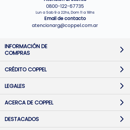
0800-122-67735
Lun a Sab 9 a 22hs, Dom 11 a 18hs
Email de contacto
atencionarg@coppel.com.ar
INFORMACIÓN DE
COMPRAS
Promociones bancarias
Cambios y devoluciones
Términos y condiciones
CRÉDITO COPPEL
Botón de arrepentimiento
Información al usuario financiero
Mapa de sitio
Información del crédito
Solicitar Crédito
LEGALES
Medios de Pago
Contacto
Pago Fácil Online
Quejas/Reclamos
Baja contratos
ACERCA DE COPPEL
Defensa al consumidor CABA
Mi Coppel Billetera
Nuestras Tiendas
Trabajá con Nosotros
DESTACADOS
Preguntas Frecuentes
Ropa
Zapatillas