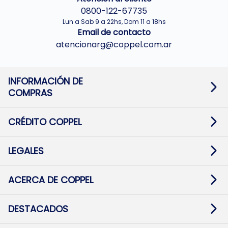
0800-122-67735
Lun a Sab 9 a 22hs, Dom 11 a 18hs
Email de contacto
atencionarg@coppel.com.ar
INFORMACIÓN DE
COMPRAS
Promociones bancarias
Cambios y devoluciones
Términos y condiciones
CRÉDITO COPPEL
Botón de arrepentimiento
Información al usuario financiero
Mapa de sitio
Información del crédito
Solicitar Crédito
LEGALES
Medios de Pago
Contacto
Pago Fácil Online
Quejas/Reclamos
Baja contratos
ACERCA DE COPPEL
Defensa al consumidor CABA
Mi Coppel Billetera
Nuestras Tiendas
Trabajá con Nosotros
DESTACADOS
Preguntas Frecuentes
Ropa
Zapatillas