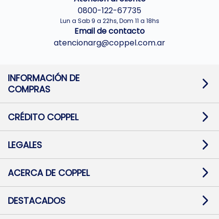
0800-122-67735
Lun a Sab 9 a 22hs, Dom 11 a 18hs
Email de contacto
atencionarg@coppel.com.ar
INFORMACIÓN DE
COMPRAS
Promociones bancarias
Cambios y devoluciones
Términos y condiciones
CRÉDITO COPPEL
Botón de arrepentimiento
Información al usuario financiero
Mapa de sitio
Información del crédito
Solicitar Crédito
LEGALES
Medios de Pago
Contacto
Pago Fácil Online
Quejas/Reclamos
Baja contratos
ACERCA DE COPPEL
Defensa al consumidor CABA
Mi Coppel Billetera
Nuestras Tiendas
Trabajá con Nosotros
DESTACADOS
Preguntas Frecuentes
Ropa
Zapatillas