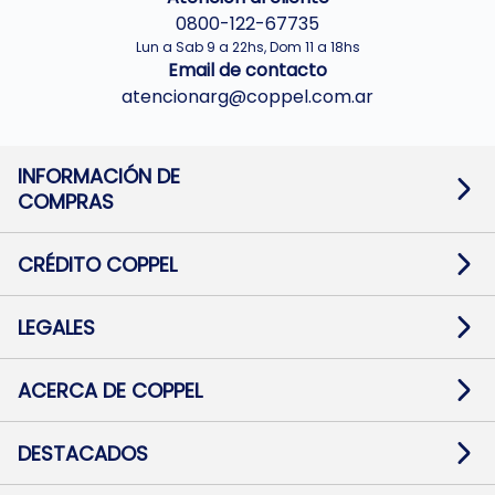
0800-122-67735
Lun a Sab 9 a 22hs, Dom 11 a 18hs
Email de contacto
atencionarg@coppel.com.ar
INFORMACIÓN DE
COMPRAS
Promociones bancarias
Cambios y devoluciones
Términos y condiciones
CRÉDITO COPPEL
Botón de arrepentimiento
Información al usuario financiero
Mapa de sitio
Información del crédito
Solicitar Crédito
LEGALES
Medios de Pago
Contacto
Pago Fácil Online
Quejas/Reclamos
Baja contratos
ACERCA DE COPPEL
Defensa al consumidor CABA
Mi Coppel Billetera
Nuestras Tiendas
Trabajá con Nosotros
DESTACADOS
Preguntas Frecuentes
Ropa
Zapatillas