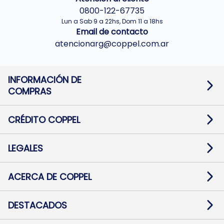
0800-122-67735
Lun a Sab 9 a 22hs, Dom 11 a 18hs
Email de contacto
atencionarg@coppel.com.ar
INFORMACIÓN DE
COMPRAS
Promociones bancarias
Cambios y devoluciones
Términos y condiciones
CRÉDITO COPPEL
Botón de arrepentimiento
Información al usuario financiero
Mapa de sitio
Información del crédito
Solicitar Crédito
LEGALES
Medios de Pago
Contacto
Pago Fácil Online
Quejas/Reclamos
Baja contratos
ACERCA DE COPPEL
Defensa al consumidor CABA
Mi Coppel Billetera
Nuestras Tiendas
Trabajá con Nosotros
DESTACADOS
Preguntas Frecuentes
Ropa
Zapatillas