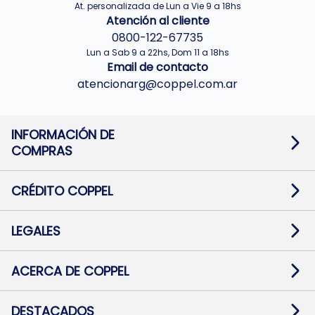
At. personalizada de Lun a Vie 9 a 18hs
Atención al cliente
0800-122-67735
Lun a Sab 9 a 22hs, Dom 11 a 18hs
Email de contacto
atencionarg@coppel.com.ar
INFORMACIÓN DE
COMPRAS
Promociones bancarias
Cambios y devoluciones
Términos y condiciones
CRÉDITO COPPEL
Botón de arrepentimiento
Información al usuario financiero
Mapa de sitio
Información del crédito
Solicitar Crédito
LEGALES
Medios de Pago
Contacto
Pago Fácil Online
Quejas/Reclamos
Baja contratos
ACERCA DE COPPEL
Defensa al consumidor CABA
Mi Coppel Billetera
Nuestras Tiendas
Trabajá con Nosotros
DESTACADOS