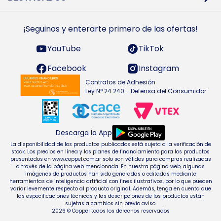
Preguntas Frecuentes
Ropa
Zapatillas
Tecnología
¡Seguinos y enterarte primero de las ofertas!
Smarts TVs y accesorios
Celulares y accesorios
Electrodomésticos
YouTube
TikTok
Heladeras y freezers
Facebook
Instagram
Contratos de Adhesión
Ley N° 24.240 - Defensa del Consumidor
Descarga la App
La disponibilidad de los productos publicados está sujeta a la verificación de
stock. Los precios en línea y los planes de financiamiento para los productos
presentados en www.coppel.com.ar solo son válidos para compras realizadas
a través de la página web mencionada. En nuestra página web, algunas
imágenes de productos han sido generadas o editadas mediante
herramientas de inteligencia artificial con fines ilustrativos, por lo que pueden
variar levemente respecto al producto original. Además, tenga en cuenta que
las especificaciones técnicas y las descripciones de los productos están
sujetas a cambios sin previo aviso.
2026 © Coppel todos los derechos reservados