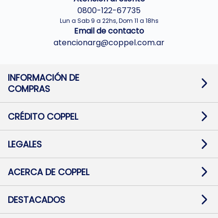
0800-122-67735
Lun a Sab 9 a 22hs, Dom 11 a 18hs
Email de contacto
atencionarg@coppel.com.ar
INFORMACIÓN DE
COMPRAS
Promociones bancarias
Cambios y devoluciones
Términos y condiciones
CRÉDITO COPPEL
Botón de arrepentimiento
Información al usuario financiero
Mapa de sitio
Información del crédito
Solicitar Crédito
LEGALES
Medios de Pago
Contacto
Pago Fácil Online
Quejas/Reclamos
Baja contratos
ACERCA DE COPPEL
Defensa al consumidor CABA
Mi Coppel Billetera
Nuestras Tiendas
Trabajá con Nosotros
DESTACADOS
Preguntas Frecuentes
Ropa
Zapatillas