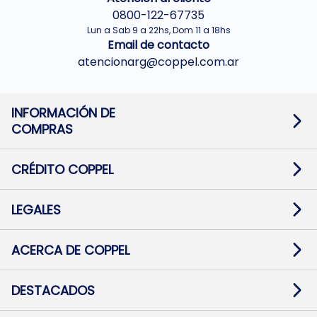
0800-122-67735
Lun a Sab 9 a 22hs, Dom 11 a 18hs
Email de contacto
atencionarg@coppel.com.ar
INFORMACIÓN DE
COMPRAS
Promociones bancarias
Cambios y devoluciones
Términos y condiciones
CRÉDITO COPPEL
Botón de arrepentimiento
Información al usuario financiero
Mapa de sitio
Información del crédito
Solicitar Crédito
LEGALES
Medios de Pago
Contacto
Pago Fácil Online
Quejas/Reclamos
Baja contratos
ACERCA DE COPPEL
Defensa al consumidor CABA
Mi Coppel Billetera
Nuestras Tiendas
Trabajá con Nosotros
DESTACADOS
Preguntas Frecuentes
Ropa
Zapatillas