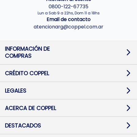
0800-122-67735
Lun a Sab 9 a 22hs, Dom 11 a 18hs
Email de contacto
atencionarg@coppel.com.ar
INFORMACIÓN DE
COMPRAS
Promociones bancarias
Cambios y devoluciones
Términos y condiciones
CRÉDITO COPPEL
Botón de arrepentimiento
Información al usuario financiero
Mapa de sitio
Información del crédito
Solicitar Crédito
LEGALES
Medios de Pago
Contacto
Pago Fácil Online
Quejas/Reclamos
Baja contratos
ACERCA DE COPPEL
Defensa al consumidor CABA
Mi Coppel Billetera
Nuestras Tiendas
Trabajá con Nosotros
DESTACADOS
Preguntas Frecuentes
Ropa
Zapatillas