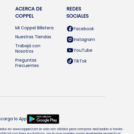
ACERCA DE
REDES
COPPEL
SOCIALES
Mi Coppel Billetera
Facebook
Nuestras Tiendas
Instagram
Trabajá con
YouTube
Nosotros
Preguntas
TikTok
Frecuentes
carga la App
entados en www.coppel.com.ar solo son válidos para compras realizadas a través
cial con fines ilustrativos, por lo que pueden variar levemente respecto al