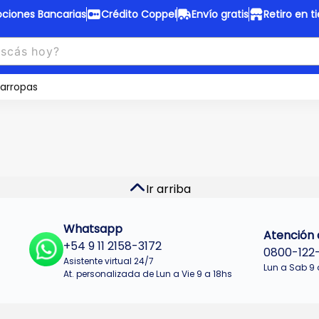
ciones Bancarias
Crédito Coppel
Envío gratis
Retiro en t
to Coppel
Envío gratis
otas fijas en ropa y 12 en
arropas
Desde
$150.000 a CABA y GB
 electrodomésticos.
¡Solo con
web.
No se realizan envios a Tu
n cuotas más bajas!
Misiones.
u Crédito
Ver productos
Ir arriba
Whatsapp
Atención a
+54 9 11 2158-3172
0800-122
Asistente virtual 24/7
Lun a Sab 9 
At. personalizada de Lun a Vie 9 a 18hs