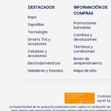
DESTACADOS
INFORMACIÓN DE
COMPRAS
Ropa
Promociones
Zapatillas
bancarias
Tecnología
Cambios y
Smarts TVs y
devoluciones
accesorios
Términos y
Celulares y
condiciones
accesorios
Botón de
Electrodomésticos
arrepentimiento
Heladeras y freezers
Mapa de sitio
Contrato
Ley N° 2
La disponibilidad de los productos publicados está sujeta a la verificación d
de la página web mencionada. En nuestra página web, algunas imágenes de pr